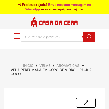
📲 Precisa de ajuda?
Envie-nos uma mensagem no
WhatsApp
— estamos aqui para o ajudar.
INÍCIO
VELAS
AROMATICAS.
VELA PERFUMADA EM COPO DE VIDRO – PACK 2,
COCO