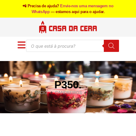
📲 Precisa de ajuda?
Envie-nos uma mensagem no
WhatsApp
— estamos aqui para o ajudar.
P350.
INÍCIO
CANDEEIROS
P350.