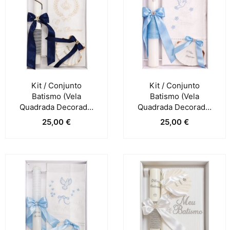
Kit / Conjunto
Kit / Conjunto
Batismo (Vela
Batismo (Vela
Quadrada Decorada,
Quadrada Decorada,
Toalha E Concha) –
Toalha E Concha) –
25,00
€
25,00
€
Azul Escuro
Azul Claro