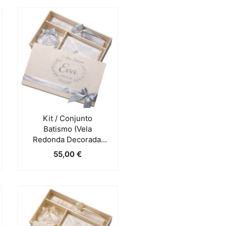
Kit / Conjunto
Batismo (Vela
Redonda Decorada,
Toalha E Concha) –
55,00
€
Cinza Claro