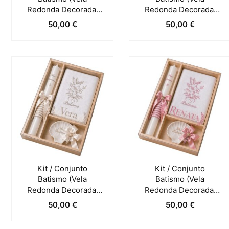
Redonda Decorada,
Redonda Decorada,
Toalha E Concha) –
Toalha E Concha) –
50,00
€
50,00
€
Azul Claro
Azul Marinho
Kit / Conjunto
Kit / Conjunto
Batismo (Vela
Batismo (Vela
Redonda Decorada,
Redonda Decorada,
Toalha E Concha) –
Toalha E Concha) –
50,00
€
50,00
€
Pérola
Rosa