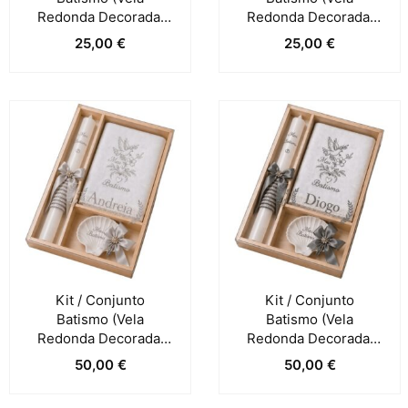
Redonda Decorada,
Redonda Decorada,
Toalha E Concha) –
Toalha E Concha) –
25,00
€
25,00
€
Turquesa
Verde
Kit / Conjunto
Kit / Conjunto
Batismo (Vela
Batismo (Vela
Redonda Decorada,
Redonda Decorada,
Toalha E Concha) –
Toalha E Concha) –
50,00
€
50,00
€
Cinza Claro
Cinza Escuro