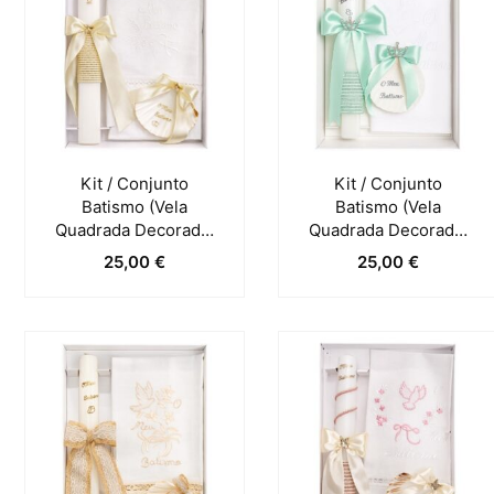
Kit / Conjunto
Kit / Conjunto
Batismo (Vela
Batismo (Vela
Quadrada Decorada,
Quadrada Decorada,
Toalha E Concha) –
Toalha E Concha) –
25,00
€
25,00
€
Pérola
Verde