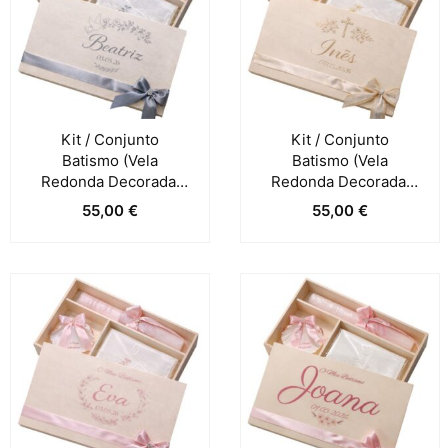
Kit / Conjunto
Kit / Conjunto
Batismo (Vela
Batismo (Vela
Redonda Decorada,
Redonda Decorada,
Toalha E Concha) –
Toalha E Concha) –
55,00
€
55,00
€
Cinza Escuro
Natural