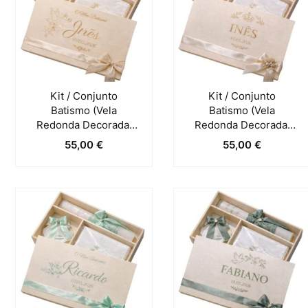
Kit / Conjunto
Kit / Conjunto
Batismo (Vela
Batismo (Vela
Redonda Decorada,
Redonda Decorada,
Toalha E Concha) –
Toalha E Concha) –
55,00
€
55,00
€
Natural
Pérola