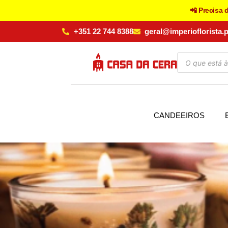
📲 Precisa 
+351 22 744 8388
geral@imperioflorista.p
CANDEEIROS