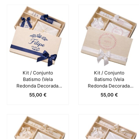
Kit / Conjunto
Kit / Conjunto
Batismo (Vela
Batismo (Vela
Redonda Decorada,
Redonda Decorada,
Toalha E Concha) –
Toalha E Concha) –
55,00
€
55,00
€
Azul Marinho
Branco