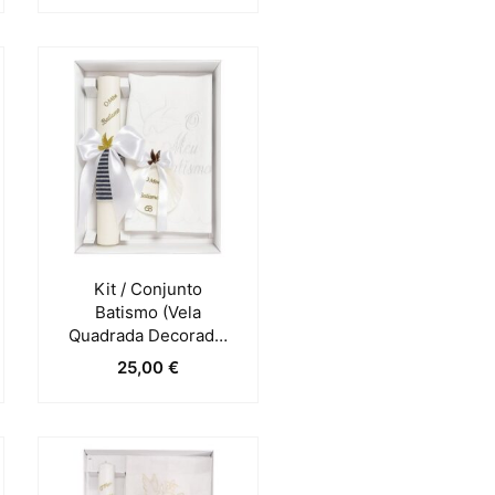
Kit / Conjunto
Batismo (Vela
Quadrada Decorada,
Toalha E Concha) –
25,00
€
Azul Escuro