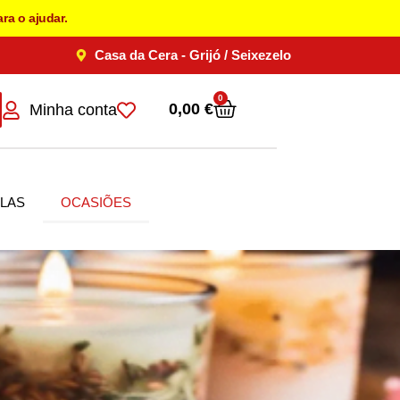
ra o ajudar.
Casa da Cera - Grijó / Seixezelo
0
0,00
€
Minha conta
LAS
OCASIÕES