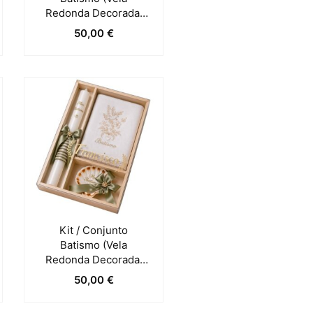
Redonda Decorada,
Toalha E Concha) –
50,00
€
Branco
Kit / Conjunto
Batismo (Vela
Redonda Decorada,
Toalha E Concha) –
50,00
€
Verde Pastel