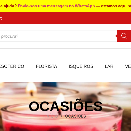
de ajuda?
Envie-nos uma mensagem no WhatsApp
— estamos aqui pa
t
ESOTÉRICO
FLORISTA
ISQUEIROS
LAR
VE
OCASIÕES
INÍCIO
OCASIÕES