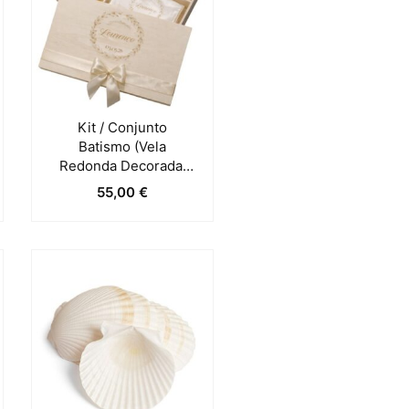
Kit / Conjunto
Batismo (Vela
Redonda Decorada,
Toalha E Concha) –
55,00
€
Pérola