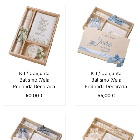
Kit / Conjunto
Kit / Conjunto
Batismo (Vela
Batismo (Vela
Redonda Decorada,
Redonda Decorada,
Toalha E Concha) –
Toalha E Concha) –
50,00
€
55,00
€
Verde Sálvia
Azul Claro