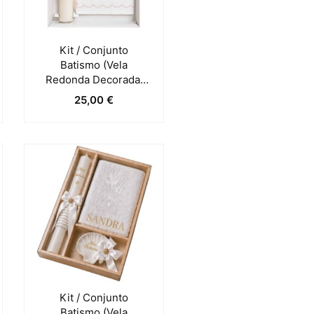
Kit / Conjunto
Batismo (Vela
Redonda Decorada,
Toalha E Concha) –
25,00
€
Rosa
Kit / Conjunto
Batismo (Vela