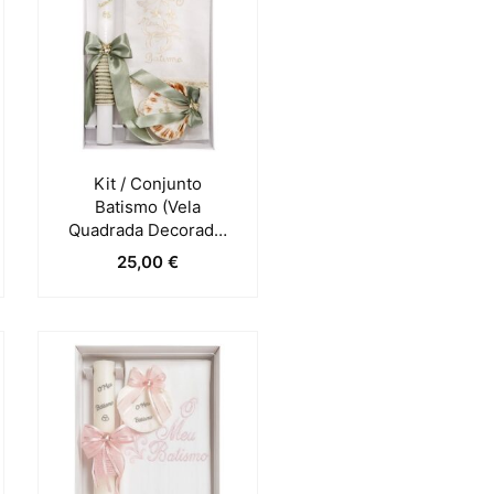
Kit / Conjunto
Batismo (Vela
Quadrada Decorada,
Toalha E Concha) –
25,00
€
Verde Pastel