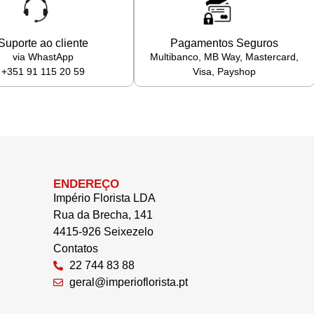
Suporte ao cliente
Pagamentos Seguros
via WhastApp
Multibanco, MB Way, Mastercard,
+351 91 115 20 59
Visa, Payshop
ENDEREÇO
Império Florista LDA
Rua da Brecha, 141
4415-926 Seixezelo
Contatos
22 744 83 88
geral@imperioflorista.pt