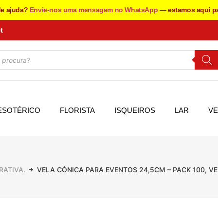
de ajuda?
Envie-nos uma mensagem no WhatsApp
— estamos aqui pa
t
ESOTÉRICO
FLORISTA
ISQUEIROS
LAR
VE
RATIVA.
VELA CÓNICA PARA EVENTOS 24,5CM – PACK 100, V