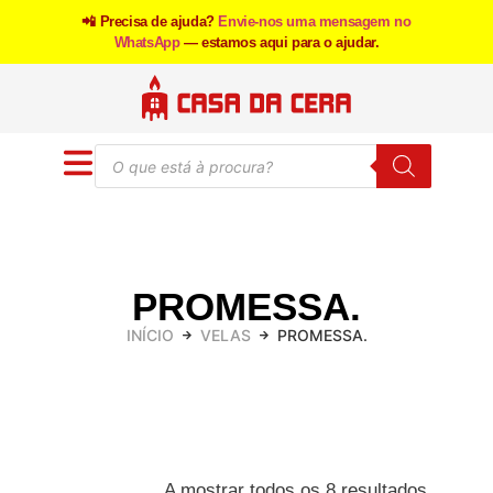
📲 Precisa de ajuda?
Envie-nos uma mensagem no
WhatsApp
— estamos aqui para o ajudar.
PROMESSA.
INÍCIO
VELAS
PROMESSA.
A mostrar todos os 8 resultados