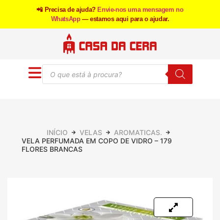
📲 Precisa de ajuda?
Envie-nos uma mensagem no
WhatsApp
— estamos aqui para o ajudar.
INÍCIO
VELAS
AROMATICAS.
VELA PERFUMADA EM COPO DE VIDRO – 179
FLORES BRANCAS