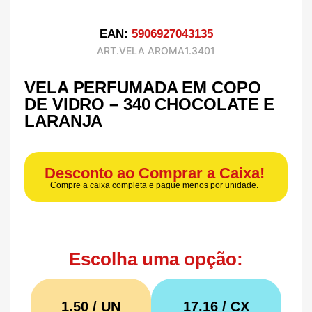
EAN:
5906927043135
ART.VELA AROMA1.3401
VELA PERFUMADA EM COPO
DE VIDRO – 340 CHOCOLATE E
LARANJA
Desconto ao Comprar a Caixa!
Compre a caixa completa e pague menos por unidade.
Escolha uma opção:
1.50 / UN
17.16
/ CX