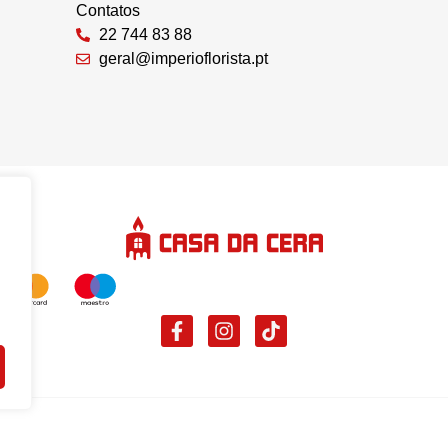
Contatos
22 744 83 88
geral@imperioflorista.pt