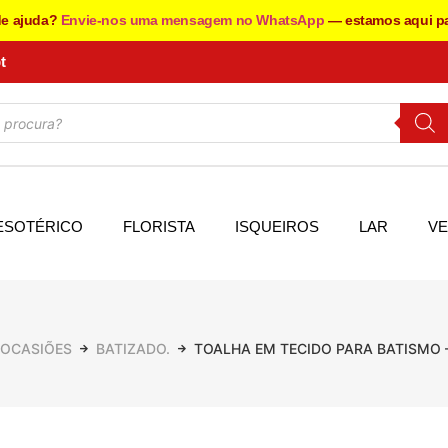
de ajuda?
Envie-nos uma mensagem no WhatsApp
— estamos aqui pa
t
ESOTÉRICO
FLORISTA
ISQUEIROS
LAR
VE
OCASIÕES
BATIZADO.
TOALHA EM TECIDO PARA BATISMO 