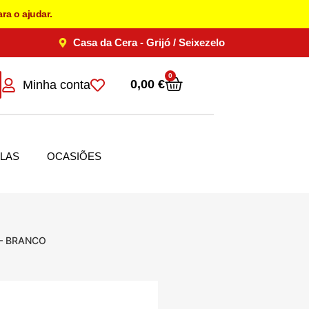
ra o ajudar.
Casa da Cera - Grijó / Seixezelo
0
0,00
€
Minha conta
LAS
OCASIÕES
– BRANCO