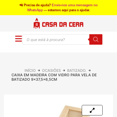
📲 Precisa de ajuda?
Envie-nos uma mensagem no
WhatsApp
— estamos aqui para o ajudar.
INÍCIO
OCASIÕES
BATIZADO.
CAIXA EM MADEIRA COM VIDRO PARA VELA DE
BATIZADO 9×37,5×6,5CM