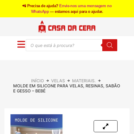
📲 Precisa de ajuda?
Envie-nos uma mensagem no
WhatsApp
— estamos aqui para o ajudar.
INÍCIO
VELAS
MATERIAIS.
MOLDE EM SILICONE PARA VELAS, RESINAS, SABÃO
E GESSO – BEBÉ