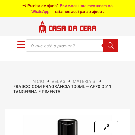
📲 Precisa de ajuda?
Envie-nos uma mensagem no
WhatsApp
— estamos aqui para o ajudar.
INÍCIO
VELAS
MATERIAIS.
FRASCO COM FRAGRÂNCIA 100ML – AF70 0511
TANGERINA E PIMENTA