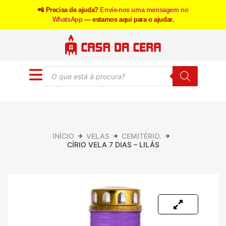
📲 Precisa de ajuda?
Envie-nos uma mensagem no
WhatsApp
— estamos aqui para o ajudar.
INÍCIO
VELAS
CEMITÉRIO.
CÍRIO VELA 7 DIAS – LILÁS