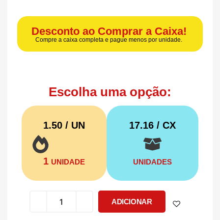
Desconto ao Comprar a Caixa!
Compre a caixa completa e pague menos por unidade.
Escolha uma opção:
1.50 / UN
17.16
/ CX
1
UNIDADE
UNIDADES
ADICIONAR