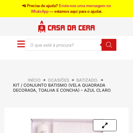
📲 Precisa de ajuda?
Envie-nos uma mensagem no
WhatsApp
— estamos aqui para o ajudar.
INÍCIO
OCASIÕES
BATIZADO.
KIT / CONJUNTO BATISMO (VELA QUADRADA
DECORADA, TOALHA E CONCHA) – AZUL CLARO