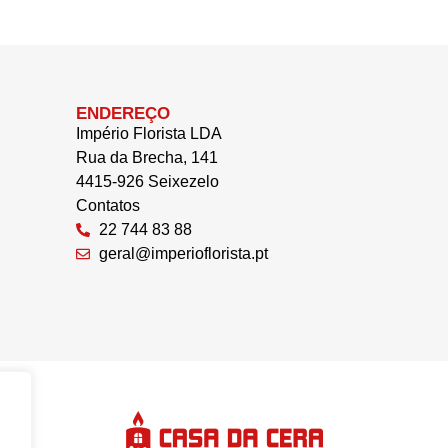
ENDEREÇO
Império Florista LDA
Rua da Brecha, 141
4415-926 Seixezelo
Contatos
22 744 83 88
geral@imperioflorista.pt