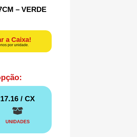
7CM – VERDE
r a Caixa!
nos por unidade.
opção:
17.16
/ CX
UNIDADES