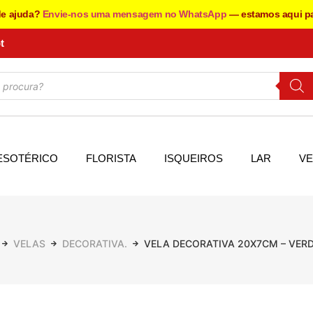
de ajuda?
Envie-nos uma mensagem no WhatsApp
— estamos aqui pa
t
ESOTÉRICO
FLORISTA
ISQUEIROS
LAR
VE
VELAS
DECORATIVA.
VELA DECORATIVA 20X7CM – VERD