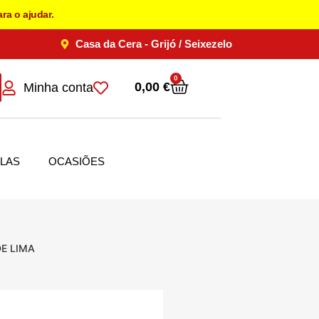
ra o ajudar.
Casa da Cera - Grijó / Seixezelo
0
0,00
€
Minha conta
LAS
OCASIÕES
E LIMA