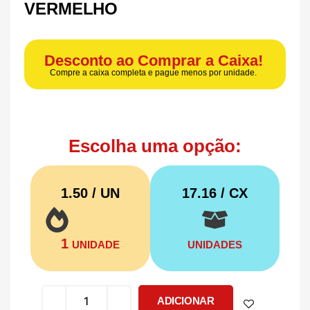
VERMELHO
Desconto ao Comprar a Caixa!
Compre a caixa completa e pague menos por unidade.
Escolha uma opção:
1.50 / UN
17.16
/ CX
1
UNIDADE
UNIDADES
ADICIONAR