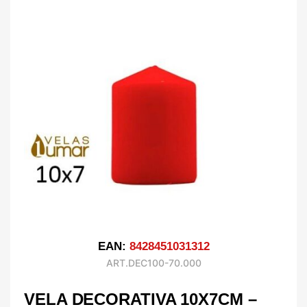
EAN:
8428451031312
ART.DEC100-70.000
VELA DECORATIVA 10X7CM –