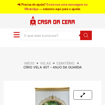
📲 Precisa de ajuda?
Envie-nos uma mensagem no
WhatsApp
— estamos aqui para o ajudar.
INÍCIO
VELAS
CEMITÉRIO.
CÍRIO VELA 40T – ANJO DA GUARDA