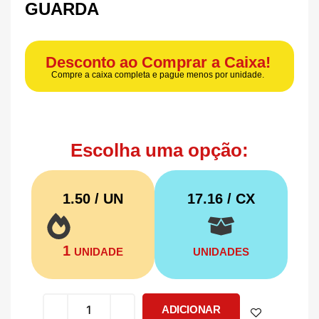
GUARDA
Desconto ao Comprar a Caixa!
Compre a caixa completa e pague menos por unidade.
Escolha uma opção:
1.50 / UN
17.16
/ CX
1
UNIDADE
UNIDADES
ADICIONAR