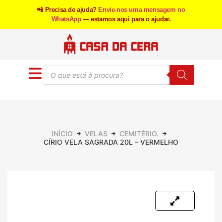
📲 Precisa de ajuda?
Envie-nos uma mensagem no
WhatsApp
— estamos aqui para o ajudar.
INÍCIO
VELAS
CEMITÉRIO.
CÍRIO VELA SAGRADA 20L – VERMELHO