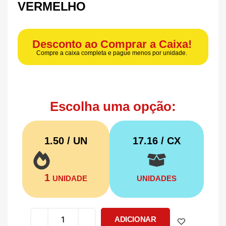
VERMELHO
Desconto ao Comprar a Caixa!
Compre a caixa completa e pague menos por unidade.
Escolha uma opção:
1.50 / UN
17.16
/ CX
1
UNIDADE
UNIDADES
ADICIONAR