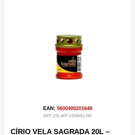
EAN:
5600408201648
ART.20LWP.VERMELHO
CÍRIO VELA SAGRADA 20L –