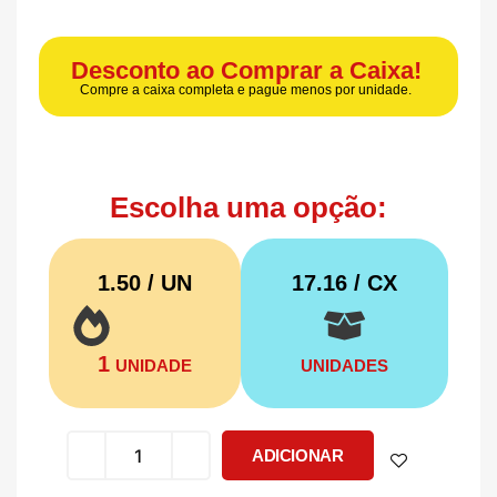
Desconto ao Comprar a Caixa!
Compre a caixa completa e pague menos por unidade.
Escolha uma opção:
1.50 / UN
17.16
/ CX
1
UNIDADE
UNIDADES
ADICIONAR