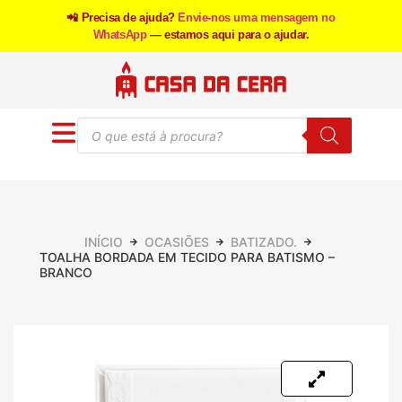
📲 Precisa de ajuda?
Envie-nos uma mensagem no
WhatsApp
— estamos aqui para o ajudar.
INÍCIO
OCASIÕES
BATIZADO.
TOALHA BORDADA EM TECIDO PARA BATISMO –
BRANCO