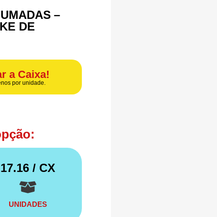
FUMADAS –
AKE DE
r a Caixa!
nos por unidade.
opção:
17.16
/ CX
UNIDADES