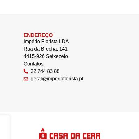
ENDEREÇO
Império Florista LDA
Rua da Brecha, 141
4415-926 Seixezelo
Contatos
22 744 83 88
geral@imperioflorista.pt