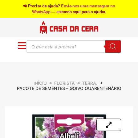
📲 Precisa de ajuda?
Envie-nos uma mensagem no
WhatsApp
— estamos aqui para o ajudar.
INÍCIO
FLORISTA
TERRA.
PACOTE DE SEMENTES – GOIVO QUARENTENÁRIO