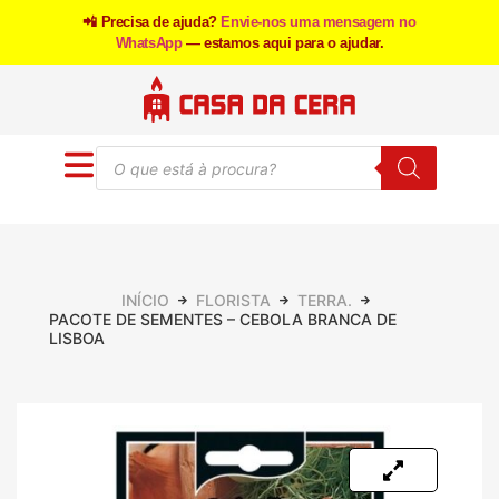
📲 Precisa de ajuda?
Envie-nos uma mensagem no
WhatsApp
— estamos aqui para o ajudar.
INÍCIO
FLORISTA
TERRA.
PACOTE DE SEMENTES – CEBOLA BRANCA DE
LISBOA