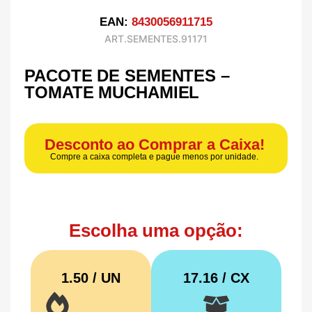
EAN:
8430056911715
ART.SEMENTES.91171
PACOTE DE SEMENTES –
TOMATE MUCHAMIEL
Desconto ao Comprar a Caixa!
Compre a caixa completa e pague menos por unidade.
Escolha uma opção:
1.50 / UN
17.16
/ CX