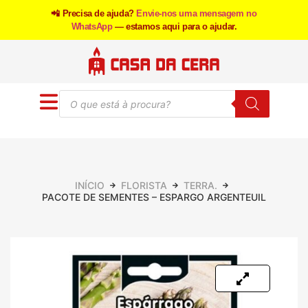
📲 Precisa de ajuda?
Envie-nos uma mensagem no
WhatsApp
— estamos aqui para o ajudar.
INÍCIO
FLORISTA
TERRA.
PACOTE DE SEMENTES – ESPARGO ARGENTEUIL