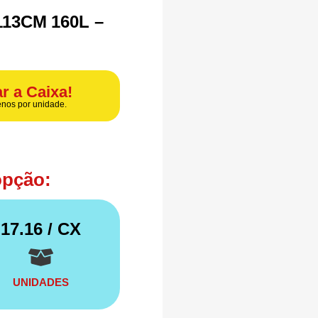
13CM 160L –
r a Caixa!
nos por unidade.
opção:
17.16
/ CX
UNIDADES