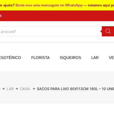
de ajuda?
Envie-nos uma mensagem no WhatsApp
— estamos aqui pa
t
ESOTÉRICO
FLORISTA
ISQUEIROS
LAR
VE
O
LAR
CASA.
SACOS PARA LIXO 90X113CM 160L – 10 UN