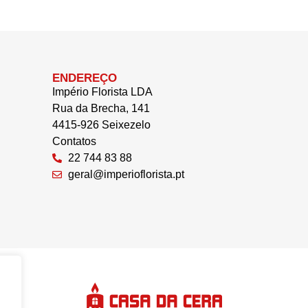
ENDEREÇO
Império Florista LDA
Rua da Brecha, 141
4415-926 Seixezelo
Contatos
22 744 83 88
geral@imperioflorista.pt