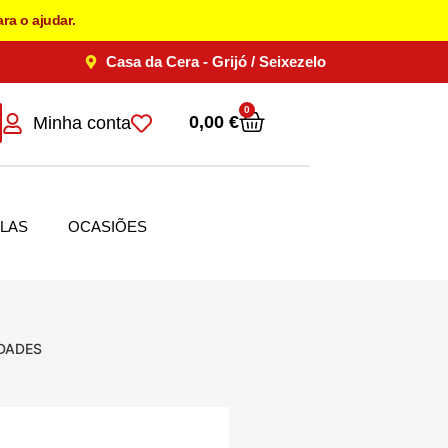
ra o ajudar.
Casa da Cera - Grijó / Seixezelo
0
0,00
€
Minha conta
LAS
OCASIÕES
IDADES