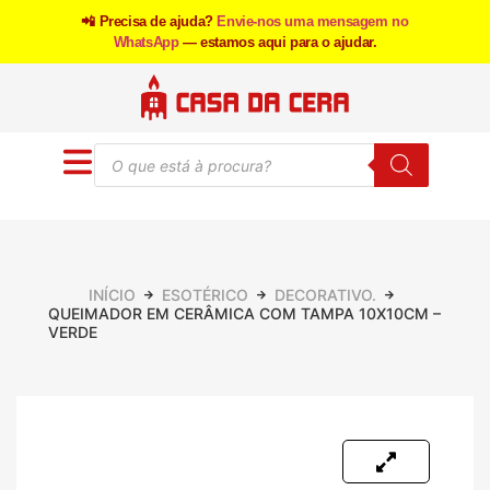
📲 Precisa de ajuda?
Envie-nos uma mensagem no
WhatsApp
— estamos aqui para o ajudar.
INÍCIO
ESOTÉRICO
DECORATIVO.
QUEIMADOR EM CERÂMICA COM TAMPA 10X10CM –
VERDE