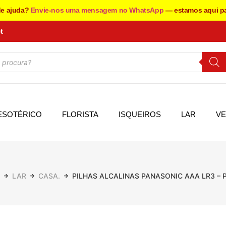
de ajuda?
Envie-nos uma mensagem no WhatsApp
— estamos aqui pa
t
ESOTÉRICO
FLORISTA
ISQUEIROS
LAR
VE
LAR
CASA.
PILHAS ALCALINAS PANASONIC AAA LR3 – 