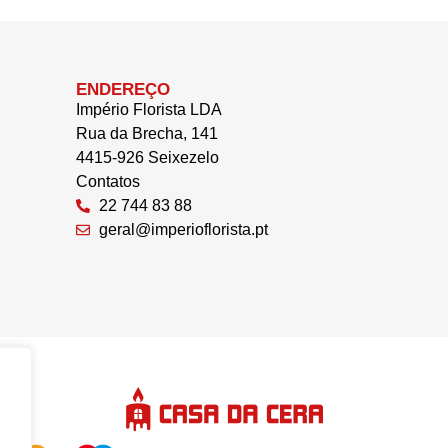
ENDEREÇO
Império Florista LDA
Rua da Brecha, 141
4415-926 Seixezelo
Contatos
22 744 83 88
geral@imperioflorista.pt