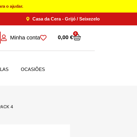
ra o ajudar.
Casa da Cera - Grijó / Seixezelo
0
0,00
€
Minha conta
LAS
OCASIÕES
PACK 4