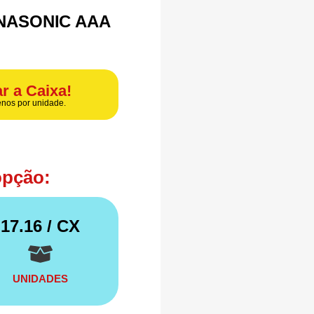
NASONIC AAA
r a Caixa!
nos por unidade.
opção:
17.16
/ CX
UNIDADES