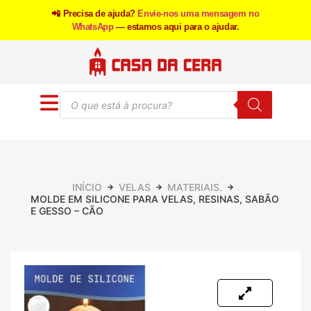
📲 Precisa de ajuda?
Envie-nos uma mensagem no
WhatsApp
— estamos aqui para o ajudar.
INÍCIO
VELAS
MATERIAIS.
MOLDE EM SILICONE PARA VELAS, RESINAS, SABÃO
E GESSO – CÃO