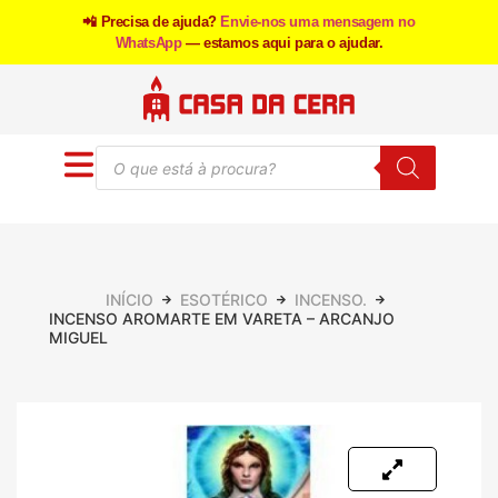
📲 Precisa de ajuda?
Envie-nos uma mensagem no
WhatsApp
— estamos aqui para o ajudar.
INÍCIO
ESOTÉRICO
INCENSO.
INCENSO AROMARTE EM VARETA – ARCANJO
MIGUEL