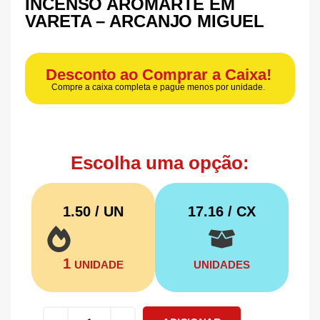
INCENSO AROMARTE EM
VARETA – ARCANJO MIGUEL
Desconto ao Comprar a Caixa!
Compre a caixa completa e pague menos por unidade.
Escolha uma opção:
1.50 / UN
17.16
/ CX
1
UNIDADE
UNIDADES