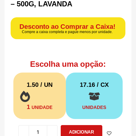
– 500G, LAVANDA
Desconto ao Comprar a Caixa!
Compre a caixa completa e pague menos por unidade.
Escolha uma opção:
1.50 / UN
17.16
/ CX
1
UNIDADE
UNIDADES
ADICIONAR