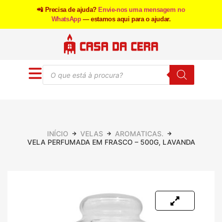
📲 Precisa de ajuda?
Envie-nos uma mensagem no
WhatsApp
— estamos aqui para o ajudar.
INÍCIO
VELAS
AROMATICAS.
VELA PERFUMADA EM FRASCO – 500G, LAVANDA