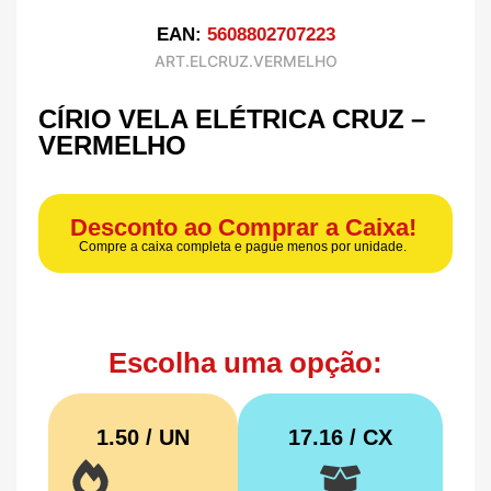
EAN:
5608802707223
ART.ELCRUZ.VERMELHO
CÍRIO VELA ELÉTRICA CRUZ –
VERMELHO
Desconto ao Comprar a Caixa!
Compre a caixa completa e pague menos por unidade.
Escolha uma opção:
1.50 / UN
17.16
/ CX