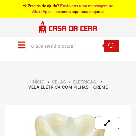
📲 Precisa de ajuda?
Envie-nos uma mensagem no
WhatsApp
— estamos aqui para o ajudar.
INÍCIO
VELAS
ELETRICAS.
VELA ELÉTRICA COM PILHAS – CREME