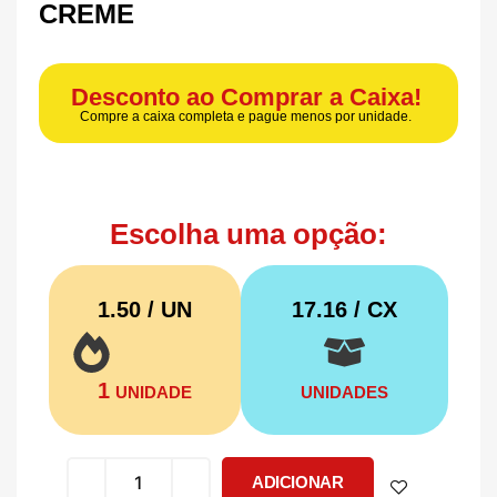
CREME
Desconto ao Comprar a Caixa!
Compre a caixa completa e pague menos por unidade.
Escolha uma opção:
1.50 / UN
17.16
/ CX
1
UNIDADE
UNIDADES
ADICIONAR