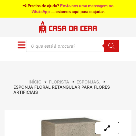
📲 Precisa de ajuda?
Envie-nos uma mensagem no
WhatsApp
— estamos aqui para o ajudar.
INÍCIO
FLORISTA
ESPONJAS.
ESPONJA FLORAL RETANGULAR PARA FLORES
ARTIFICIAIS