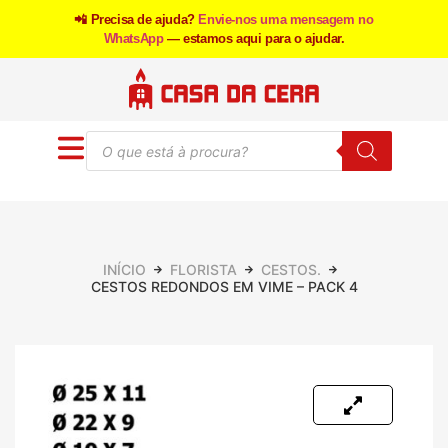
📲 Precisa de ajuda?
Envie-nos uma mensagem no
WhatsApp
— estamos aqui para o ajudar.
INÍCIO
FLORISTA
CESTOS.
CESTOS REDONDOS EM VIME – PACK 4