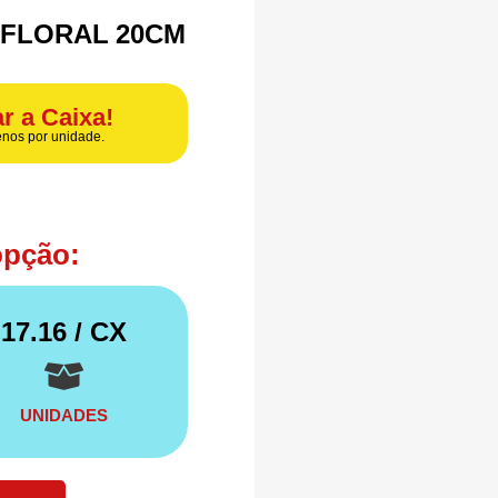
FLORAL 20CM
r a Caixa!
nos por unidade.
opção:
17.16
/ CX
UNIDADES