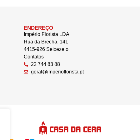
ENDEREÇO
Império Florista LDA
Rua da Brecha, 141
4415-926 Seixezelo
Contatos
22 744 83 88
geral@imperioflorista.pt