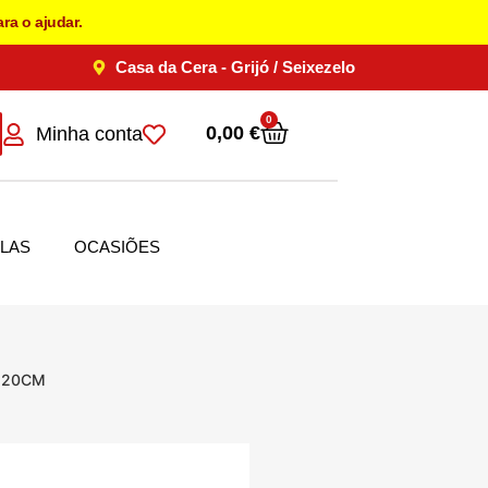
ra o ajudar.
Casa da Cera - Grijó / Seixezelo
0
0,00
€
Minha conta
LAS
OCASIÕES
 20CM