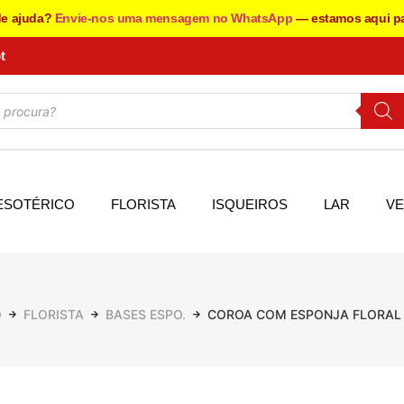
de ajuda?
Envie-nos uma mensagem no WhatsApp
— estamos aqui pa
t
ESOTÉRICO
FLORISTA
ISQUEIROS
LAR
VE
O
FLORISTA
BASES ESPO.
COROA COM ESPONJA FLORAL