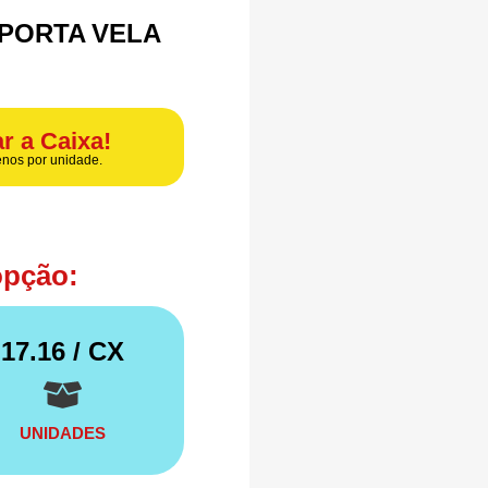
 PORTA VELA
r a Caixa!
nos por unidade.
opção:
17.16
/ CX
UNIDADES