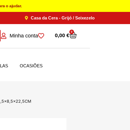
ra o ajudar.
Casa da Cera - Grijó / Seixezelo
0
0,00
€
Minha conta
LAS
OCASIÕES
,5×8,5×22,5CM