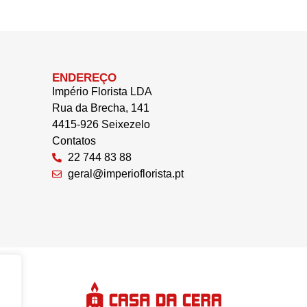
ENDEREÇO
Império Florista LDA
Rua da Brecha, 141
4415-926 Seixezelo
Contatos
22 744 83 88
geral@imperioflorista.pt