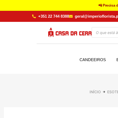
📲 Precisa 
+351 22 744 8388
geral@imperioflorista.p
CANDEEIROS
INÍCIO
ESOT