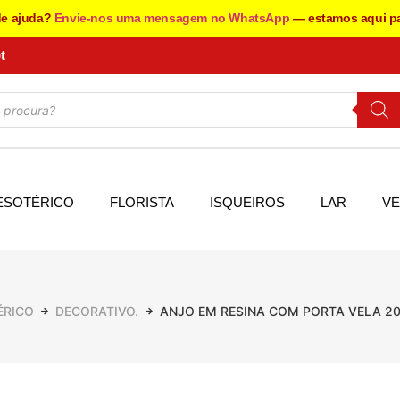
de ajuda?
Envie-nos uma mensagem no WhatsApp
— estamos aqui pa
t
ESOTÉRICO
FLORISTA
ISQUEIROS
LAR
VE
ÉRICO
DECORATIVO.
ANJO EM RESINA COM PORTA VELA 20