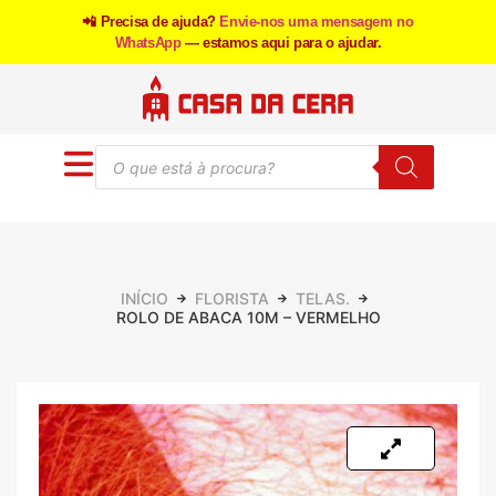
📲 Precisa de ajuda?
Envie-nos uma mensagem no
WhatsApp
— estamos aqui para o ajudar.
INÍCIO
FLORISTA
TELAS.
ROLO DE ABACA 10M – VERMELHO