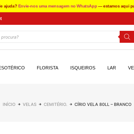
de ajuda?
Envie-nos uma mensagem no WhatsApp
— estamos aqui pa
t
ESOTÉRICO
FLORISTA
ISQUEIROS
LAR
VE
INÍCIO
VELAS
CEMITÉRIO.
CÍRIO VELA 80LL – BRANCO