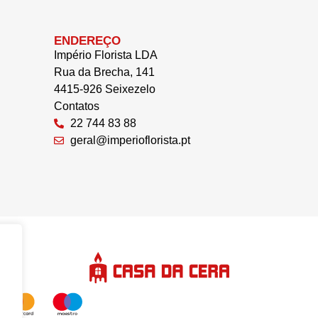
ENDEREÇO
Império Florista LDA
Rua da Brecha, 141
4415-926 Seixezelo
Contatos
22 744 83 88
geral@imperioflorista.pt