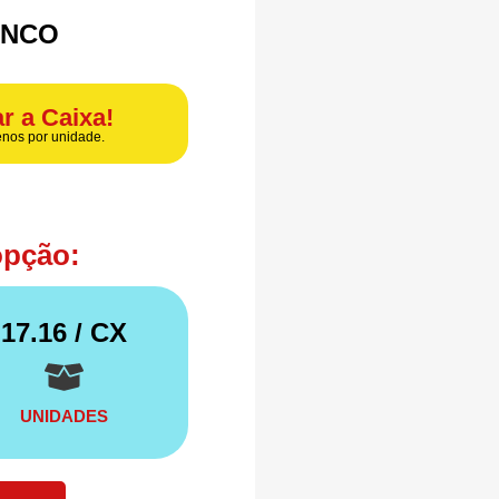
ANCO
r a Caixa!
nos por unidade.
opção:
17.16
/ CX
UNIDADES