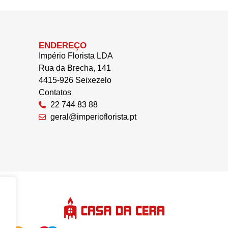
ENDEREÇO
Império Florista LDA
Rua da Brecha, 141
4415-926 Seixezelo
Contatos
22 744 83 88
geral@imperioflorista.pt