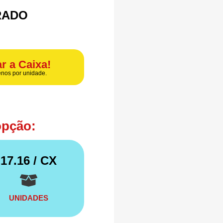
GRADO
r a Caixa!
nos por unidade.
opção:
17.16
/ CX
UNIDADES