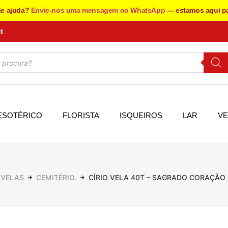
de ajuda?
Envie-nos uma mensagem no WhatsApp
— estamos aqui pa
t
ESOTÉRICO
FLORISTA
ISQUEIROS
LAR
VE
VELAS
CEMITÉRIO.
CÍRIO VELA 40T – SAGRADO CORAÇÃO 