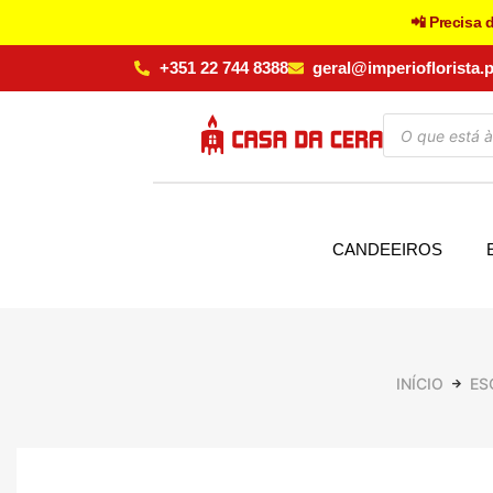
📲 Precisa 
+351 22 744 8388
geral@imperioflorista.p
CANDEEIROS
INÍCIO
ES