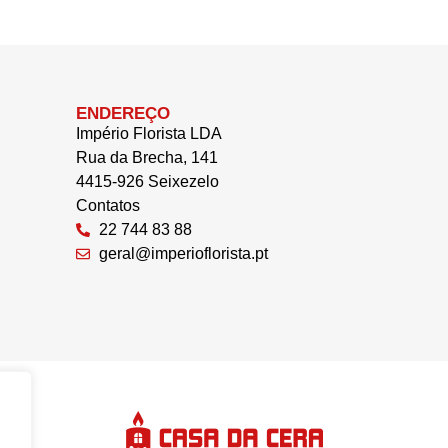
ENDEREÇO
Império Florista LDA
Rua da Brecha, 141
4415-926 Seixezelo
Contatos
22 744 83 88
geral@imperioflorista.pt