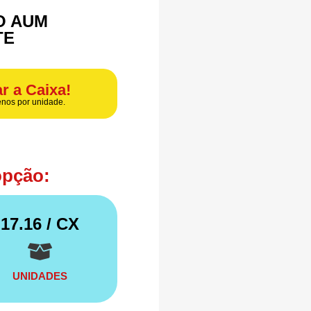
O AUM
TE
r a Caixa!
nos por unidade.
opção:
17.16
/ CX
UNIDADES