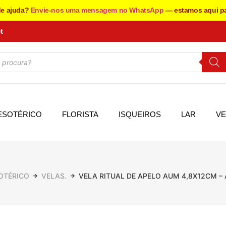
de ajuda?
Envie-nos uma mensagem no WhatsApp
— estamos aqui pa
t
ESOTÉRICO
FLORISTA
ISQUEIROS
LAR
VE
OTÉRICO
VELAS.
VELA RITUAL DE APELO AUM 4,8X12CM – 