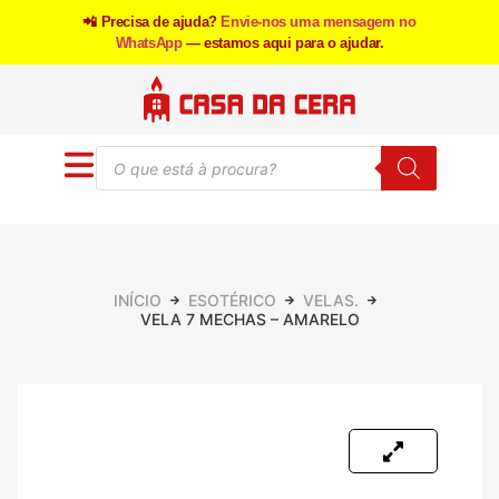
📲 Precisa de ajuda?
Envie-nos uma mensagem no
WhatsApp
— estamos aqui para o ajudar.
INÍCIO
ESOTÉRICO
VELAS.
VELA 7 MECHAS – AMARELO