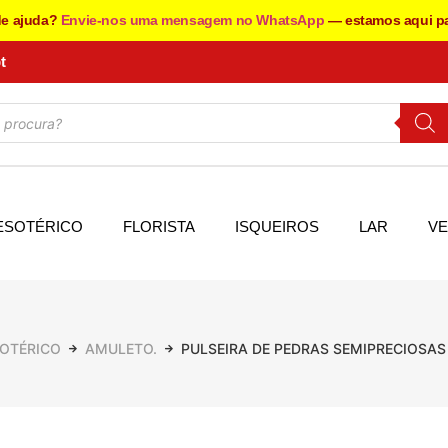
de ajuda?
Envie-nos uma mensagem no WhatsApp
— estamos aqui pa
t
ESOTÉRICO
FLORISTA
ISQUEIROS
LAR
VE
OTÉRICO
AMULETO.
PULSEIRA DE PEDRAS SEMIPRECIOSAS