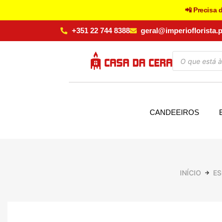
📲 Precisa 
+351 22 744 8388
geral@imperioflorista.p
CANDEEIROS
INÍCIO
ES