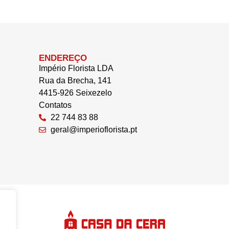
ENDEREÇO
Império Florista LDA
Rua da Brecha, 141
4415-926 Seixezelo
Contatos
22 744 83 88
geral@imperioflorista.pt