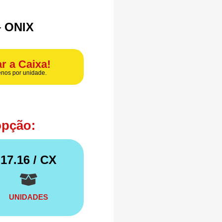
 ONIX
r a Caixa!
nos por unidade.
opção:
17.16
/ CX
UNIDADES