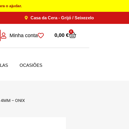
ra o ajudar.
Casa da Cera - Grijó / Seixezelo
0
0,00
€
Minha conta
LAS
OCASIÕES
 4MM – ONIX