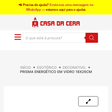
📲 Precisa de ajuda?
Envie-nos uma mensagem no
WhatsApp
— estamos aqui para o ajudar.
INÍCIO
ESOTÉRICO
DECORATIVO.
PRISMA ENERGÉTICO EM VIDRO 18X26CM