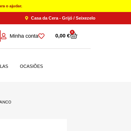
ra o ajudar.
Casa da Cera - Grijó / Seixezelo
0
0,00
€
Minha conta
LAS
OCASIÕES
RANCO