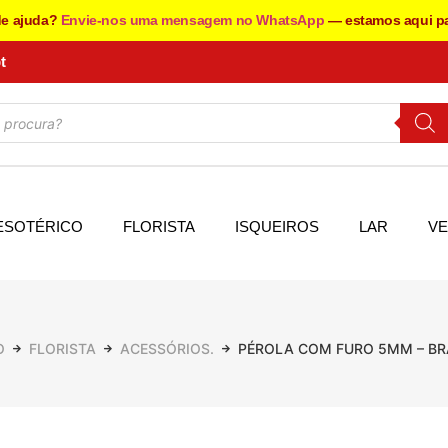
de ajuda?
Envie-nos uma mensagem no WhatsApp
— estamos aqui pa
t
ESOTÉRICO
FLORISTA
ISQUEIROS
LAR
VE
O
FLORISTA
ACESSÓRIOS.
PÉROLA COM FURO 5MM – B