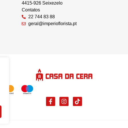
4415-926 Seixezelo
Contatos
22 744 83 88
geral@imperioflorista.pt