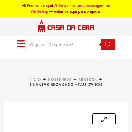
📲 Precisa de ajuda?
Envie-nos uma mensagem no
WhatsApp
— estamos aqui para o ajudar.
INÍCIO
ESOTÉRICO
MÍSTICO.
PLANTAS SECAS 50G – PAU D’ARCO