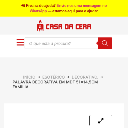
📲 Precisa de ajuda?
Envie-nos uma mensagem no
WhatsApp
— estamos aqui para o ajudar.
INÍCIO
ESOTÉRICO
DECORATIVO.
PALAVRA DECORATIVA EM MDF 51×14,5CM –
FAMÍLIA