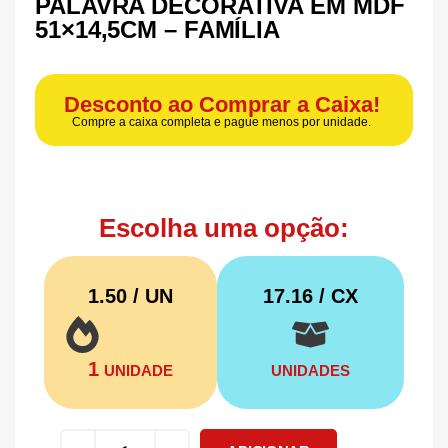
PALAVRA DECORATIVA EM MDF
51×14,5CM – FAMÍLIA
Desconto ao Comprar a Caixa!
Compre a caixa completa e pague menos por unidade.
Escolha uma opção:
1.50 / UN
17.16
/ CX
1
UNIDADE
UNIDADES