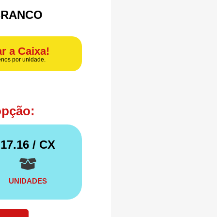
 BRANCO
r a Caixa!
nos por unidade.
opção:
17.16
/ CX
UNIDADES