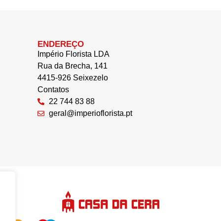
ENDEREÇO
Império Florista LDA
Rua da Brecha, 141
4415-926 Seixezelo
Contatos
22 744 83 88
geral@imperioflorista.pt