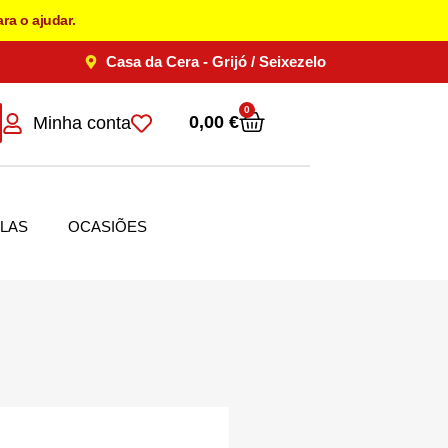
ra o ajudar.
Casa da Cera - Grijó / Seixezelo
0
0,00
€
Minha conta
LAS
OCASIÕES
O