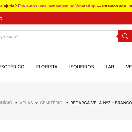
de ajuda?
Envie-nos uma mensagem no WhatsApp
— estamos aqui pa
t
ESOTÉRICO
FLORISTA
ISQUEIROS
LAR
VE
INÍCIO
VELAS
CEMITÉRIO.
RECARGA VELA Nº2 – BRANC