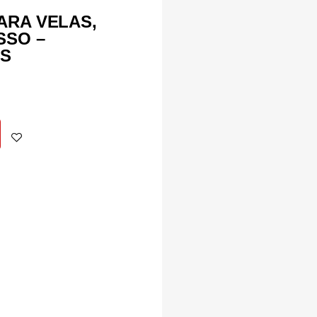
ARA VELAS,
SSO –
AS