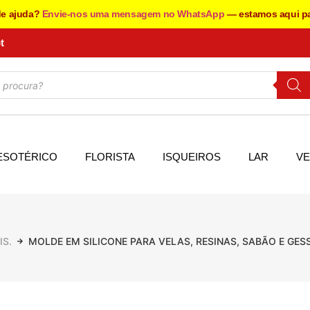
de ajuda?
Envie-nos uma mensagem no WhatsApp
— estamos aqui pa
t
ESOTÉRICO
FLORISTA
ISQUEIROS
LAR
VE
IS.
MOLDE EM SILICONE PARA VELAS, RESINAS, SABÃO E GE