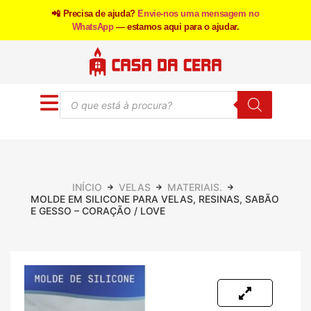
📲 Precisa de ajuda?
Envie-nos uma mensagem no
WhatsApp
— estamos aqui para o ajudar.
INÍCIO
VELAS
MATERIAIS.
MOLDE EM SILICONE PARA VELAS, RESINAS, SABÃO
E GESSO – CORAÇÃO / LOVE