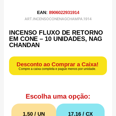
EAN:
8906022931914
ART.INCENSOCONENAGCHAMPA.1914
INCENSO FLUXO DE RETORNO
EM CONE – 10 UNIDADES, NAG
CHANDAN
Desconto ao Comprar a Caixa!
Compre a caixa completa e pague menos por unidade.
Escolha uma opção:
1.50 / UN
17.16
/ CX